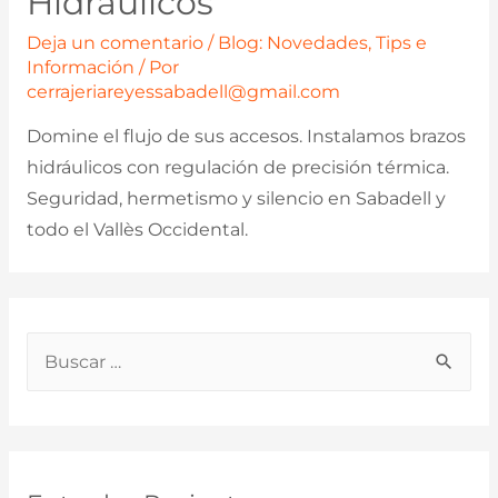
Hidráulicos
Deja un comentario
/
Blog: Novedades, Tips e
Información
/ Por
cerrajeriareyessabadell@gmail.com
Domine el flujo de sus accesos. Instalamos brazos
hidráulicos con regulación de precisión térmica.
Seguridad, hermetismo y silencio en Sabadell y
todo el Vallès Occidental.
B
u
s
c
a