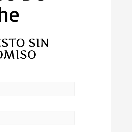
he
STO SIN
OMISO