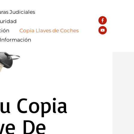
ras Judiciales
guridad
ción
Copia Llaves de Coches
 Información
Tu Copia
ve De