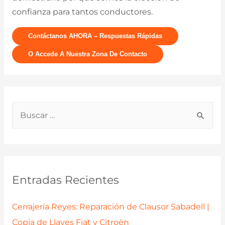
confianza para tantos conductores.
Contáctanos AHORA – Respuestas Rápidas
O Accede A Nuestra Zona De Contacto
B
u
s
c
a
Entradas Recientes
r
p
Cerrajería Reyes: Reparación de Clausor Sabadell |
o
Copia de Llaves Fiat y Citroën