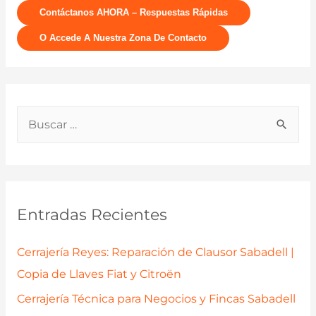
Contáctanos AHORA – Respuestas Rápidas
O Accede A Nuestra Zona De Contacto
B
u
s
c
a
Entradas Recientes
r
p
Cerrajería Reyes: Reparación de Clausor Sabadell |
o
Copia de Llaves Fiat y Citroën
r
Cerrajería Técnica para Negocios y Fincas Sabadell
: