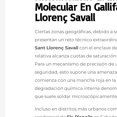
Molecular En Galli
Llorenç Savall
Ciertas zonas geográficas, debido a su
presentan un reto técnico extraordin
Sant Llorenç Savall
con el enclave d
relativa alcanza cuotas de saturación
Para un mecanismo de precisión de u
seguridad, esto supone una amenaza 
comienza con una mancha roja en la s
degradación química interna denomin
que suele soldar microscópicamente l
Incluso en distritos más urbanos co
residencial de
Els Planells
en Sabadel