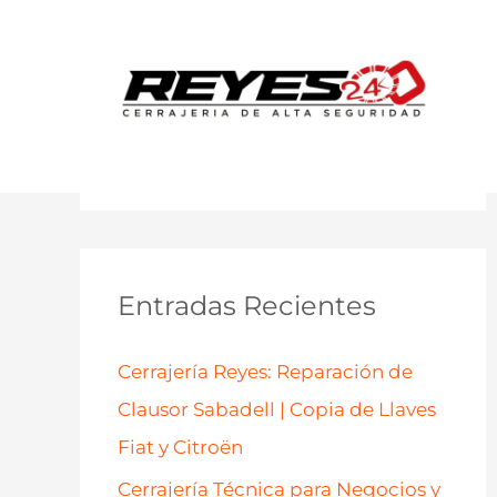
B
u
s
c
a
Entradas Recientes
r
p
Cerrajería Reyes: Reparación de
o
Clausor Sabadell | Copia de Llaves
r
Fiat y Citroën
:
Cerrajería Técnica para Negocios y