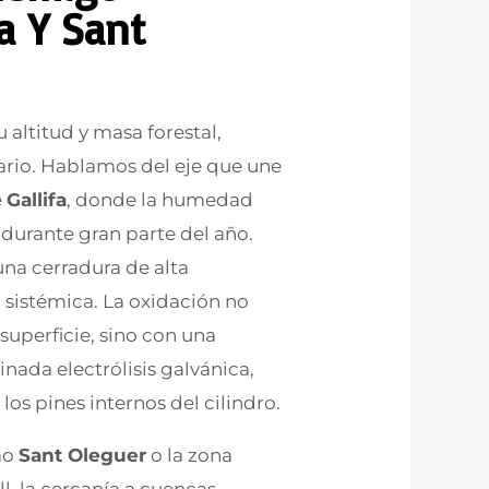
fa Y Sant
 altitud y masa forestal,
ario. Hablamos del eje que une
e
Gallifa
, donde la humedad
 durante gran parte del año.
na cerradura de alta
sistémica. La oxidación no
uperficie, sino con una
ada electrólisis galvánica,
os pines internos del cilindro.
mo
Sant Oleguer
o la zona
l, la cercanía a cuencas