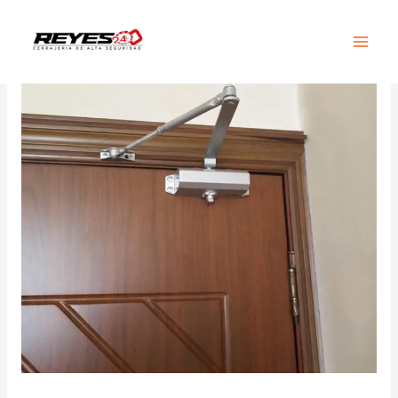
Main
Men