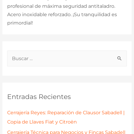
profesional de máxima seguridad antitaladro.
Acero inoxidable reforzado. ¡Su tranquilidad es
primordial!
B
u
s
c
a
Entradas Recientes
r
p
Cerrajería Reyes: Reparación de Clausor Sabadell |
o
Copia de Llaves Fiat y Citroën
r
Cerrajería Técnica para Negocios y Fincas Sabadell