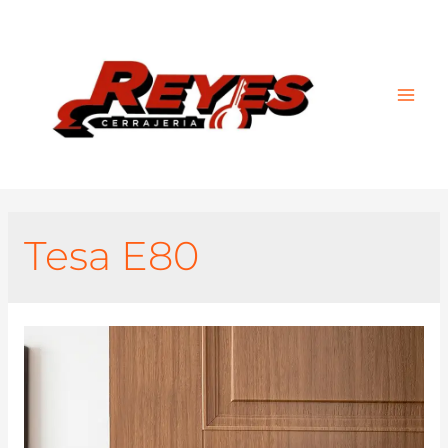
Main
Men
Tesa E80