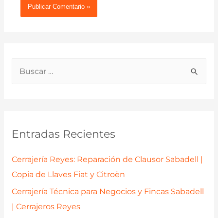
B
u
s
c
a
Entradas Recientes
r
p
Cerrajería Reyes: Reparación de Clausor Sabadell |
o
Copia de Llaves Fiat y Citroën
r
Cerrajería Técnica para Negocios y Fincas Sabadell
:
| Cerrajeros Reyes