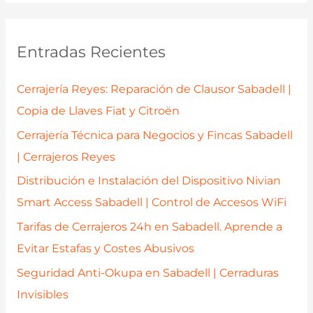
c
a
Entradas Recientes
r
p
Cerrajería Reyes: Reparación de Clausor Sabadell |
o
Copia de Llaves Fiat y Citroën
r
Cerrajería Técnica para Negocios y Fincas Sabadell
:
| Cerrajeros Reyes
Distribución e Instalación del Dispositivo Nivian
Smart Access Sabadell | Control de Accesos WiFi
Tarifas de Cerrajeros 24h en Sabadell. Aprende a
Evitar Estafas y Costes Abusivos
Seguridad Anti-Okupa en Sabadell | Cerraduras
Invisibles