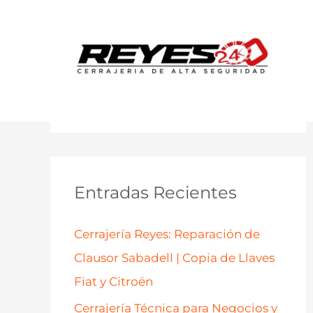
B
u
s
c
a
Entradas Recientes
r
p
Cerrajería Reyes: Reparación de
o
Clausor Sabadell | Copia de Llaves
r
Fiat y Citroën
:
Cerrajería Técnica para Negocios y