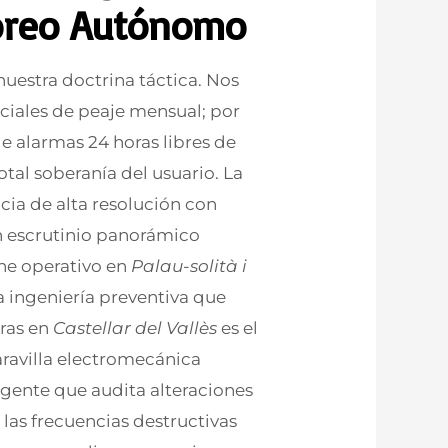
oreo Autónomo
 nuestra doctrina táctica. Nos
ales de peaje mensual; por
e alarmas 24 horas libres de
otal soberanía del usuario. La
cia de alta resolución con
n escrutinio panorámico
ne operativo en
Palau-solità i
la ingeniería preventiva que
ras en
Castellar del Vallès
es el
aravilla electromecánica
gente que audita alteraciones
las frecuencias destructivas