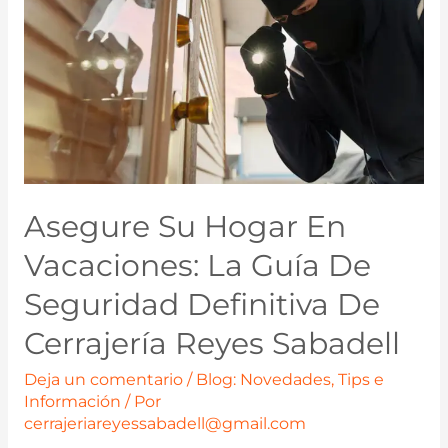
Asegure Su Hogar En
Vacaciones: La Guía De
Seguridad Definitiva De
Cerrajería Reyes Sabadell
Deja un comentario
/
Blog: Novedades, Tips e
Información
/ Por
cerrajeriareyessabadell@gmail.com