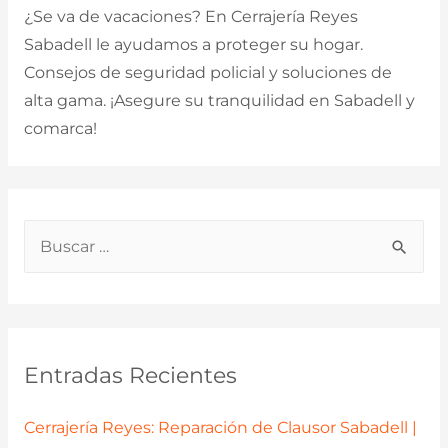
¿Se va de vacaciones? En Cerrajería Reyes
Sabadell le ayudamos a proteger su hogar.
Consejos de seguridad policial y soluciones de
alta gama. ¡Asegure su tranquilidad en Sabadell y
comarca!
B
u
s
c
a
Entradas Recientes
r
p
Cerrajería Reyes: Reparación de Clausor Sabadell |