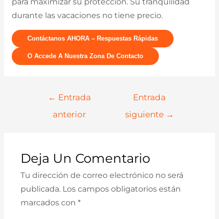
para maximizar su protección. Su tranquilidad
durante las vacaciones no tiene precio.
Contáctanos AHORA – Respuestas Rápidas
O Accede A Nuestra Zona De Contacto
Navegación
←
Entrada
Entrada
De
anterior
siguiente
→
Entradas
Deja Un Comentario
Tu dirección de correo electrónico no será
publicada.
Los campos obligatorios están
marcados con
*