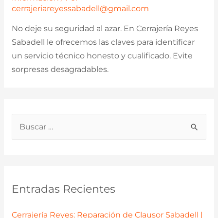
cerrajeriareyessabadell@gmail.com
No deje su seguridad al azar. En Cerrajería Reyes
Sabadell le ofrecemos las claves para identificar
un servicio técnico honesto y cualificado. Evite
sorpresas desagradables.
B
u
s
c
a
Entradas Recientes
r
p
Cerrajería Reyes: Reparación de Clausor Sabadell |