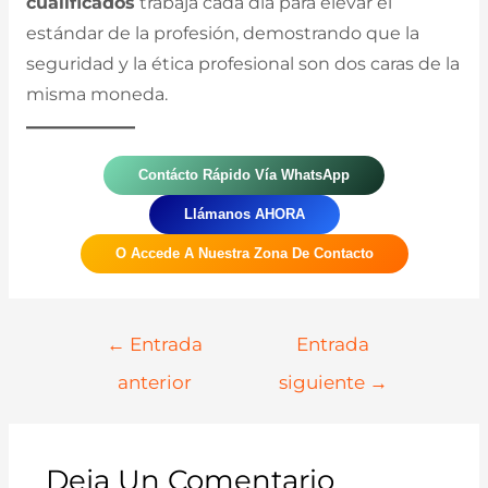
cualificados
trabaja cada día para elevar el
estándar de la profesión, demostrando que la
seguridad y la ética profesional son dos caras de la
misma moneda.
Contácto Rápido Vía WhatsApp
Llámanos AHORA
O Accede A Nuestra Zona De Contacto
Navegación
←
Entrada
Entrada
De
anterior
siguiente
→
Entradas
Deja Un Comentario