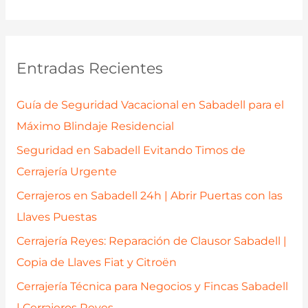
s
c
a
Entradas Recientes
r
p
Guía de Seguridad Vacacional en Sabadell para el
o
Máximo Blindaje Residencial
r
Seguridad en Sabadell Evitando Timos de
:
Cerrajería Urgente
Cerrajeros en Sabadell 24h | Abrir Puertas con las
Llaves Puestas
Cerrajería Reyes: Reparación de Clausor Sabadell |
Copia de Llaves Fiat y Citroën
Cerrajería Técnica para Negocios y Fincas Sabadell
| Cerrajeros Reyes