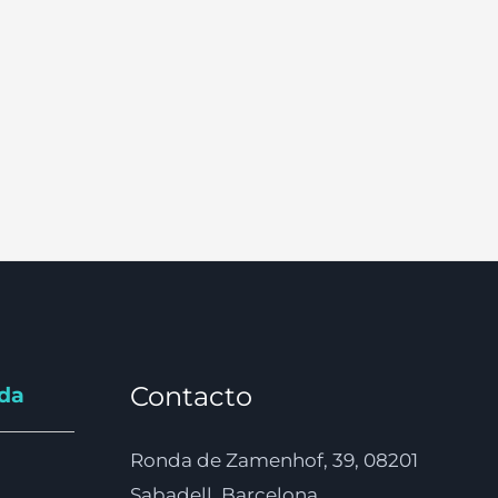
Contacto
nda
Ronda de Zamenhof, 39, 08201
Sabadell, Barcelona