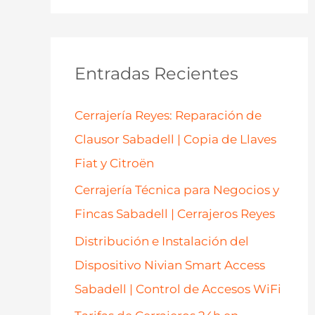
s
c
a
Entradas Recientes
r
p
Cerrajería Reyes: Reparación de
o
Clausor Sabadell | Copia de Llaves
r
Fiat y Citroën
:
Cerrajería Técnica para Negocios y
Fincas Sabadell | Cerrajeros Reyes
Distribución e Instalación del
Dispositivo Nivian Smart Access
Sabadell | Control de Accesos WiFi