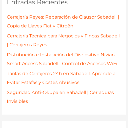
Entradas Recientes
r
p
Cerrajería Reyes: Reparación de Clausor Sabadell |
o
Copia de Llaves Fiat y Citroën
r
Cerrajería Técnica para Negocios y Fincas Sabadell
:
| Cerrajeros Reyes
Distribución e Instalación del Dispositivo Nivian
Smart Access Sabadell | Control de Accesos WiFi
Tarifas de Cerrajeros 24h en Sabadell. Aprende a
Evitar Estafas y Costes Abusivos
Seguridad Anti-Okupa en Sabadell | Cerraduras
Invisibles