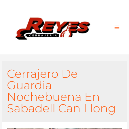
Main
Men
Cerrajero De
Guardia
Nochebuena En
Sabadell Can Llong