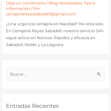
Deja un comentario
/
Blog: Novedades, Tips e
Información
/ Por
cerrajeriareyessabadell@gmail.com
¿Una urgencia cerrajera en Navidad? No está solo.
En Cerrajería Reyes Sabadell, nuestro servicio 24h
sigue activo en festivos. Rapidez y eficacia en
Sabadell, Mollet y La Llagosta.
B
u
s
c
a
Entradas Recientes
r