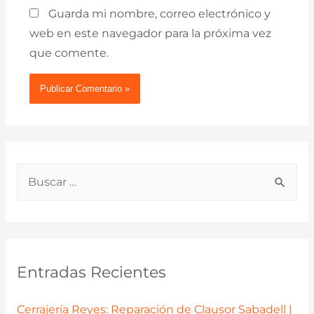
Guarda mi nombre, correo electrónico y
web en este navegador para la próxima vez
que comente.
B
u
s
c
a
Entradas Recientes
r
p
Cerrajería Reyes: Reparación de Clausor Sabadell |