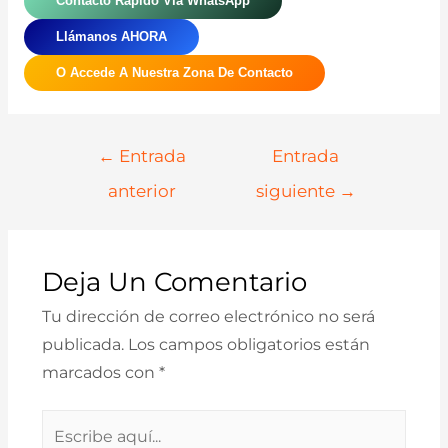
Contácto Rápido Vía WhatsApp
Llámanos AHORA
O Accede A Nuestra Zona De Contacto
Navegación
←
Entrada
Entrada
De
anterior
siguiente
→
Entradas
Deja Un Comentario
Tu dirección de correo electrónico no será
publicada.
Los campos obligatorios están
marcados con
*
Escribe