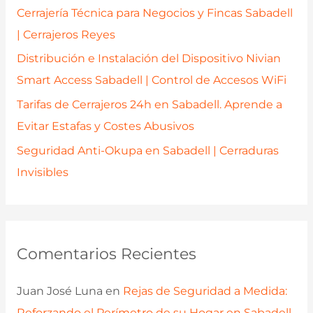
r
Cerrajería Técnica para Negocios y Fincas Sabadell
:
| Cerrajeros Reyes
Distribución e Instalación del Dispositivo Nivian
Smart Access Sabadell | Control de Accesos WiFi
Tarifas de Cerrajeros 24h en Sabadell. Aprende a
Evitar Estafas y Costes Abusivos
Seguridad Anti-Okupa en Sabadell | Cerraduras
Invisibles
Comentarios Recientes
Juan José Luna
en
Rejas de Seguridad a Medida:
Reforzando el Perímetro de su Hogar en Sabadell