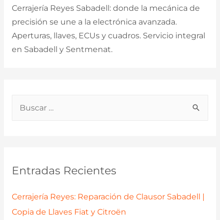
Cerrajería Reyes Sabadell: donde la mecánica de
precisión se une a la electrónica avanzada.
Aperturas, llaves, ECUs y cuadros. Servicio integral
en Sabadell y Sentmenat.
B
u
s
c
a
Entradas Recientes
r
p
Cerrajería Reyes: Reparación de Clausor Sabadell |
o
Copia de Llaves Fiat y Citroën