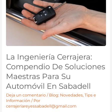
La Ingeniería Cerrajera:
Compendio De Soluciones
Maestras Para Su
Automóvil En Sabadell
Deja un comentario
/
Blog: Novedades, Tips e
Información
/ Por
cerrajeriareyessabadell@gmail.com