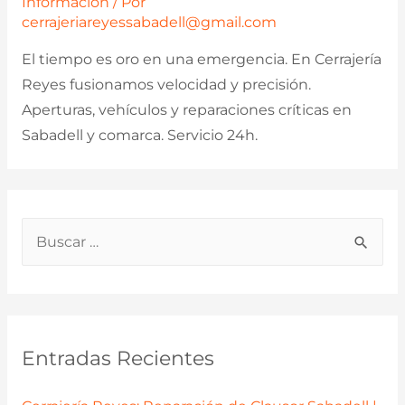
Información
/ Por
cerrajeriareyessabadell@gmail.com
El tiempo es oro en una emergencia. En Cerrajería
Reyes fusionamos velocidad y precisión.
Aperturas, vehículos y reparaciones críticas en
Sabadell y comarca. Servicio 24h.
B
u
s
c
a
Entradas Recientes
r
p