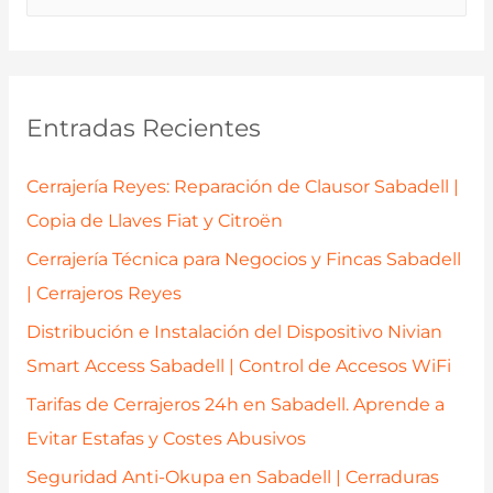
u
s
c
a
Entradas Recientes
r
p
Cerrajería Reyes: Reparación de Clausor Sabadell |
o
Copia de Llaves Fiat y Citroën
r
Cerrajería Técnica para Negocios y Fincas Sabadell
:
| Cerrajeros Reyes
Distribución e Instalación del Dispositivo Nivian
Smart Access Sabadell | Control de Accesos WiFi
Tarifas de Cerrajeros 24h en Sabadell. Aprende a
Evitar Estafas y Costes Abusivos
Seguridad Anti-Okupa en Sabadell | Cerraduras