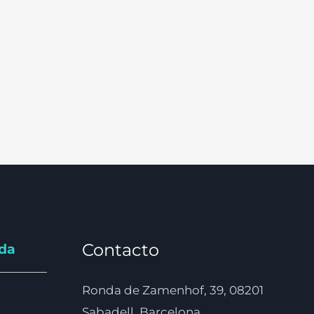
Contacto
nda
Ronda de Zamenhof, 39, 08201
Sabadell, Barcelona