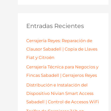
s
c
a
Entradas Recientes
r
p
Cerrajería Reyes: Reparación de
o
Clausor Sabadell | Copia de Llaves
r
Fiat y Citroën
:
Cerrajería Técnica para Negocios y
Fincas Sabadell | Cerrajeros Reyes
Distribución e Instalación del
Dispositivo Nivian Smart Access
Sabadell | Control de Accesos WiFi