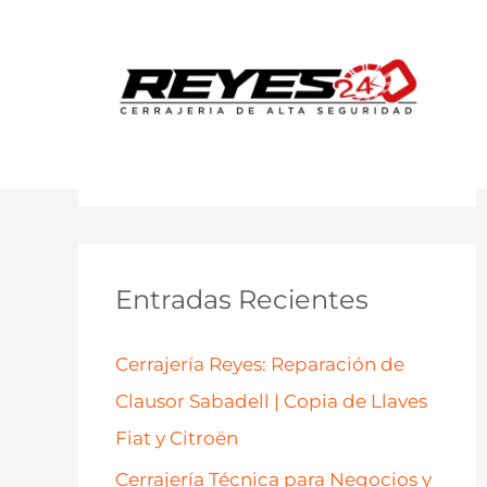
B
u
s
c
a
Entradas Recientes
r
p
Cerrajería Reyes: Reparación de
o
Clausor Sabadell | Copia de Llaves
r
Fiat y Citroën
:
Cerrajería Técnica para Negocios y