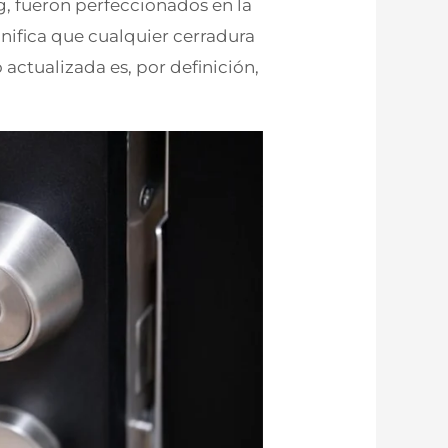
, fueron perfeccionados en la
gnifica que cualquier cerradura
 actualizada es, por definición,