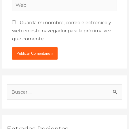
Web
Guarda mi nombre, correo electrónico y
web en este navegador para la próxima vez
que comente.
B
u
s
c
a
Entradas Recientes