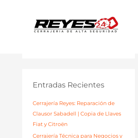
B
u
s
c
a
Entradas Recientes
r
p
Cerrajería Reyes: Reparación de
o
Clausor Sabadell | Copia de Llaves
r
Fiat y Citroën
:
Cerrajería Técnica para Negocios y