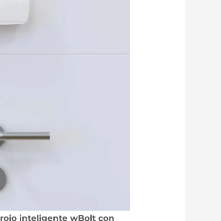
rrojo inteligente wBolt con