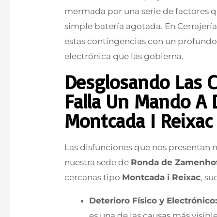
mermada por una serie de factores 
simple batería agotada. En Cerrajer
estas contingencias con un profundo
electrónica que las gobierna.
Desglosando Las C
Falla Un Mando A 
Montcada I Reixac
Las disfunciones que nos presentan nu
nuestra sede de
Ronda de Zamenhof
cercanas tipo
Montcada i Reixac
, su
Deterioro Físico y Electrónico
es una de las causas más visibl