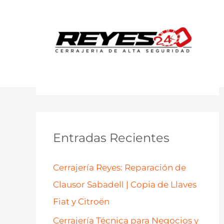
B
u
s
c
a
Entradas Recientes
r
p
Cerrajería Reyes: Reparación de
o
Clausor Sabadell | Copia de Llaves
r
Fiat y Citroën
:
Cerrajería Técnica para Negocios y