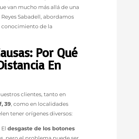
que van mucho más allá de una
ía Reyes Sabadell, abordamos
 conocimiento de la
ausas: Por Qué
Distancia En
estros clientes, tanto en
, 39
, como en localidades
elen tener orígenes diversos:
:
El
desgaste de los botones
es, pero el problema puede ser