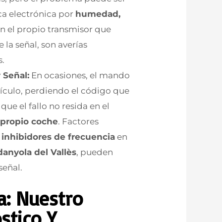
ca electrónica por
humedad,
 en el propio transmisor que
la señal, son averías
s.
 Señal:
En ocasiones, el mando
ículo, perdiendo el código que
que el fallo no resida en el
 propio coche
. Factores
e
inhibidores de frecuencia
en
danyola del Vallès
, pueden
señal.
a: Nuestro
stico Y