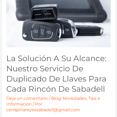
La Solución A Su Alcance:
Nuestro Servicio De
Duplicado De Llaves Para
Cada Rincón De Sabadell
Deja un comentario
/
Blog: Novedades, Tips e
Información
/ Por
cerrajeriareyessabadell@gmail.com