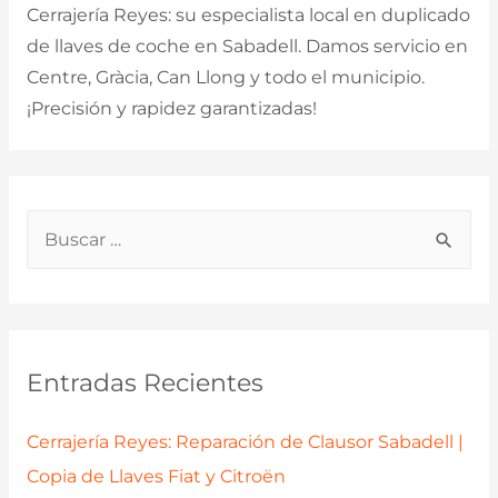
Cerrajería Reyes: su especialista local en duplicado
de llaves de coche en Sabadell. Damos servicio en
Centre, Gràcia, Can Llong y todo el municipio.
¡Precisión y rapidez garantizadas!
B
u
s
c
a
Entradas Recientes
r
p
Cerrajería Reyes: Reparación de Clausor Sabadell |
o
Copia de Llaves Fiat y Citroën