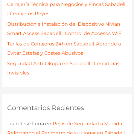
r
Cerrajería Técnica para Negocios y Fincas Sabadell
:
| Cerrajeros Reyes
Distribución e Instalación del Dispositivo Nivian
Smart Access Sabadell | Control de Accesos WiFi
Tarifas de Cerrajeros 24h en Sabadell. Aprende a
Evitar Estafas y Costes Abusivos
Seguridad Anti-Okupa en Sabadell | Cerraduras
Invisibles
Comentarios Recientes
Juan José Luna
en
Rejas de Seguridad a Medida:
Reforzando el Perímetro de su Hogar en Sabadell