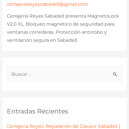
cerrajeriareyessabadell@gmail.com
Cerrajería Reyes Sabadell presenta MagnetoLock
V2.0 XL. Bloqueo magnético de seguridad para
ventanas correderas. Protección antirrobo y
ventilación segura en Sabadell.
B
u
s
c
a
Entradas Recientes
r
p
Cerrajería Reyes: Reparación de Clausor Sabadell |