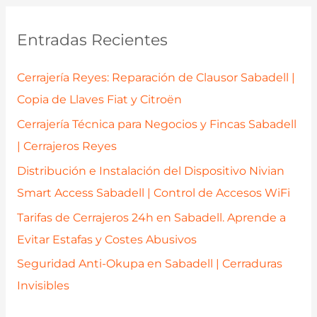
c
a
Entradas Recientes
r
p
Cerrajería Reyes: Reparación de Clausor Sabadell |
o
Copia de Llaves Fiat y Citroën
r
Cerrajería Técnica para Negocios y Fincas Sabadell
:
| Cerrajeros Reyes
Distribución e Instalación del Dispositivo Nivian
Smart Access Sabadell | Control de Accesos WiFi
Tarifas de Cerrajeros 24h en Sabadell. Aprende a
Evitar Estafas y Costes Abusivos
Seguridad Anti-Okupa en Sabadell | Cerraduras
Invisibles