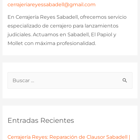
cerrajeriareyessabadell@gmail.com
En Cerrajería Reyes Sabadell, ofrecemos servicio
especializado de cerrajero para lanzamientos
judiciales. Actuamos en Sabadell, El Papiol y
Mollet con máxima profesionalidad.
B
u
s
c
a
Entradas Recientes
r
p
Cerrajería Reyes: Reparación de Clausor Sabadell |