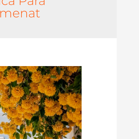
ica Para
tmenat