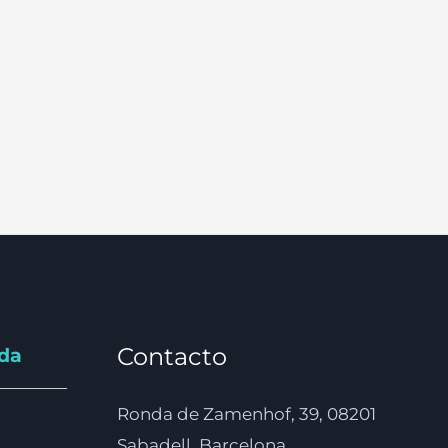
Contacto
nda
Ronda de Zamenhof, 39, 08201
Sabadell, Barcelona