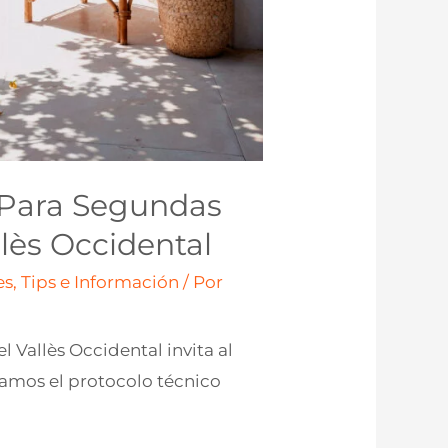
z Para Segundas
llès Occidental
s, Tips e Información
/ Por
l Vallès Occidental invita al
izamos el protocolo técnico