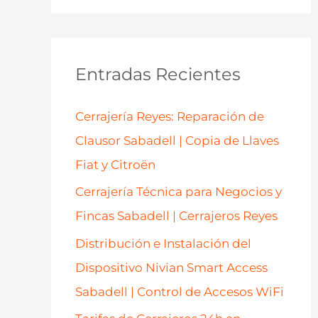
s
c
a
Entradas Recientes
r
p
Cerrajería Reyes: Reparación de
o
Clausor Sabadell | Copia de Llaves
r
Fiat y Citroën
:
Cerrajería Técnica para Negocios y
Fincas Sabadell | Cerrajeros Reyes
Distribución e Instalación del
Dispositivo Nivian Smart Access
Sabadell | Control de Accesos WiFi