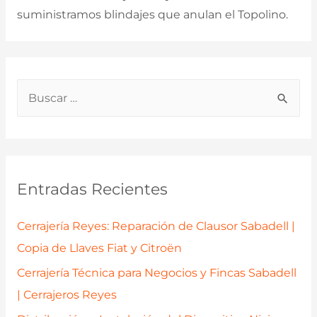
suministramos blindajes que anulan el Topolino.
B
u
s
c
a
Entradas Recientes
r
p
Cerrajería Reyes: Reparación de Clausor Sabadell |
o
Copia de Llaves Fiat y Citroën
r
Cerrajería Técnica para Negocios y Fincas Sabadell
:
| Cerrajeros Reyes