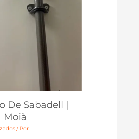
o De Sabadell |
a Moià
izados
/ Por