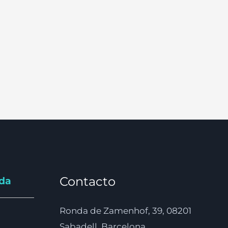
Contacto
nda
Ronda de Zamenhof, 39, 08201
Sabadell, Barcelona