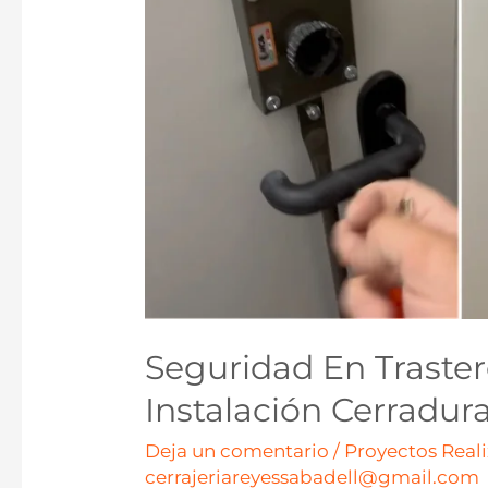
Seguridad En Traster
Instalación Cerradur
Deja un comentario
/
Proyectos Real
cerrajeriareyessabadell@gmail.com