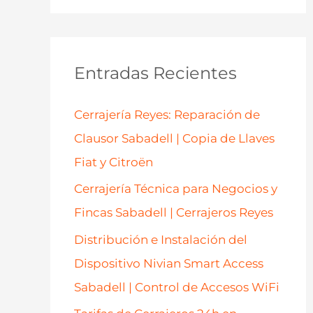
s
c
a
Entradas Recientes
r
p
Cerrajería Reyes: Reparación de
o
Clausor Sabadell | Copia de Llaves
r
Fiat y Citroën
:
Cerrajería Técnica para Negocios y
Fincas Sabadell | Cerrajeros Reyes
Distribución e Instalación del
Dispositivo Nivian Smart Access
Sabadell | Control de Accesos WiFi