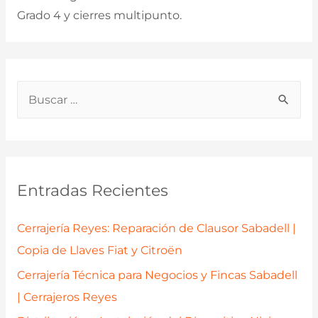
Grado 4 y cierres multipunto.
B
u
s
c
a
Entradas Recientes
r
p
Cerrajería Reyes: Reparación de Clausor Sabadell |
o
Copia de Llaves Fiat y Citroën
r
Cerrajería Técnica para Negocios y Fincas Sabadell
:
| Cerrajeros Reyes