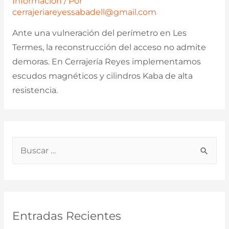
Información
/ Por
cerrajeriareyessabadell@gmail.com
Ante una vulneración del perímetro en Les
Termes, la reconstrucción del acceso no admite
demoras. En Cerrajería Reyes implementamos
escudos magnéticos y cilindros Kaba de alta
resistencia.
B
u
s
c
a
Entradas Recientes
r