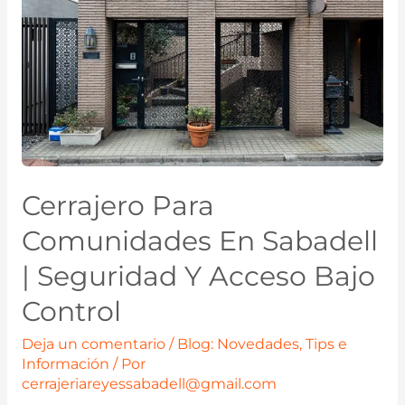
Cerrajero Para
Comunidades En Sabadell
| Seguridad Y Acceso Bajo
Control
Deja un comentario
/
Blog: Novedades, Tips e
Información
/ Por
cerrajeriareyessabadell@gmail.com