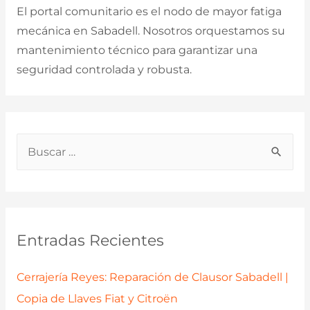
El portal comunitario es el nodo de mayor fatiga
mecánica en Sabadell. Nosotros orquestamos su
mantenimiento técnico para garantizar una
seguridad controlada y robusta.
B
u
s
c
a
Entradas Recientes
r
p
Cerrajería Reyes: Reparación de Clausor Sabadell |
o
Copia de Llaves Fiat y Citroën