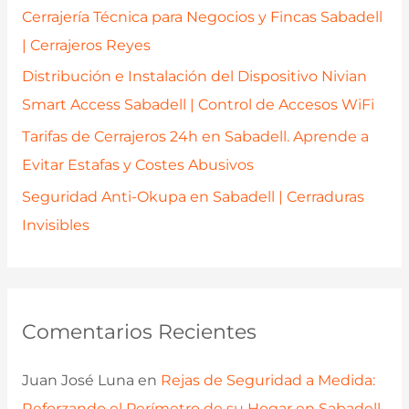
r
Cerrajería Técnica para Negocios y Fincas Sabadell
:
| Cerrajeros Reyes
Distribución e Instalación del Dispositivo Nivian
Smart Access Sabadell | Control de Accesos WiFi
Tarifas de Cerrajeros 24h en Sabadell. Aprende a
Evitar Estafas y Costes Abusivos
Seguridad Anti-Okupa en Sabadell | Cerraduras
Invisibles
Comentarios Recientes
Juan José Luna
en
Rejas de Seguridad a Medida:
Reforzando el Perímetro de su Hogar en Sabadell