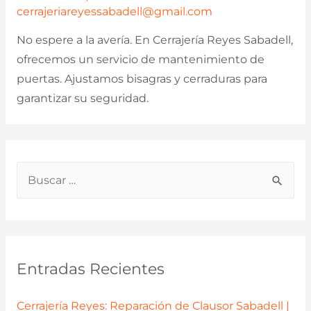
cerrajeriareyessabadell@gmail.com
No espere a la avería. En Cerrajería Reyes Sabadell,
ofrecemos un servicio de mantenimiento de
puertas. Ajustamos bisagras y cerraduras para
garantizar su seguridad.
B
u
s
c
a
Entradas Recientes
r
p
Cerrajería Reyes: Reparación de Clausor Sabadell |