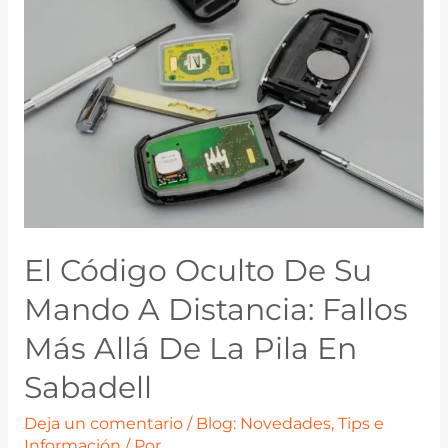
El Código Oculto De Su
Mando A Distancia: Fallos
Más Allá De La Pila En
Sabadell
Deja un comentario
/
Blog: Novedades, Tips e
Información
/ Por