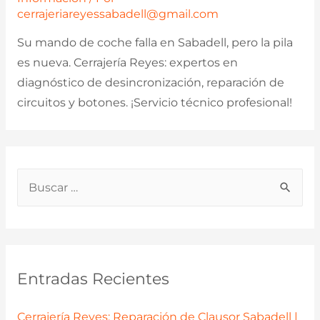
cerrajeriareyessabadell@gmail.com
Su mando de coche falla en Sabadell, pero la pila
es nueva. Cerrajería Reyes: expertos en
diagnóstico de desincronización, reparación de
circuitos y botones. ¡Servicio técnico profesional!
B
u
s
c
a
Entradas Recientes
r
p
Cerrajería Reyes: Reparación de Clausor Sabadell |