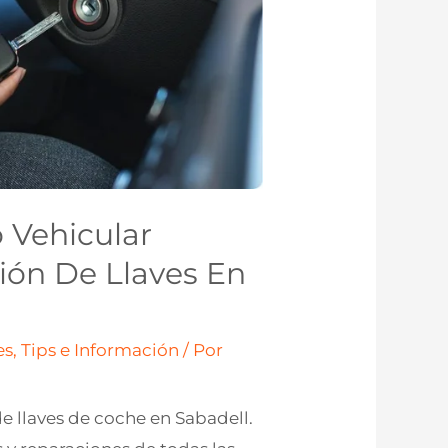
 Vehicular
ión De Llaves En
s, Tips e Información
/ Por
e llaves de coche en Sabadell.