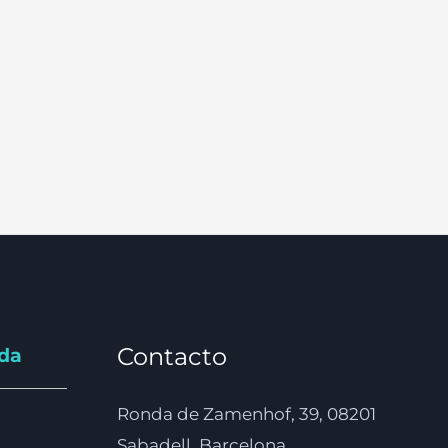
Contacto
nda
Ronda de Zamenhof, 39, 08201
Sabadell, Barcelona