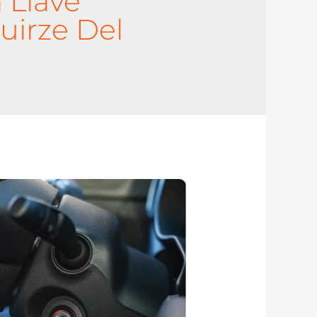
 Llave
uirze Del