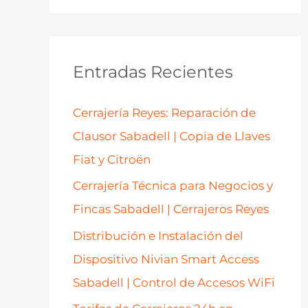
s
c
a
Entradas Recientes
r
p
Cerrajería Reyes: Reparación de
o
Clausor Sabadell | Copia de Llaves
r
Fiat y Citroën
:
Cerrajería Técnica para Negocios y
Fincas Sabadell | Cerrajeros Reyes
Distribución e Instalación del
Dispositivo Nivian Smart Access
Sabadell | Control de Accesos WiFi