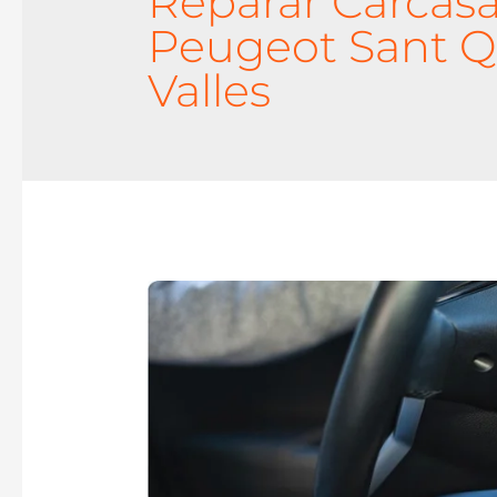
Reparar Carcasa
Peugeot Sant Q
Valles