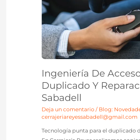
Ingeniería De Acceso
Duplicado Y Reparac
Sabadell
Deja un comentario
/
Blog: Novedade
cerrajeriareyessabadell@gmail.com
Tecnología punta para el duplicado d