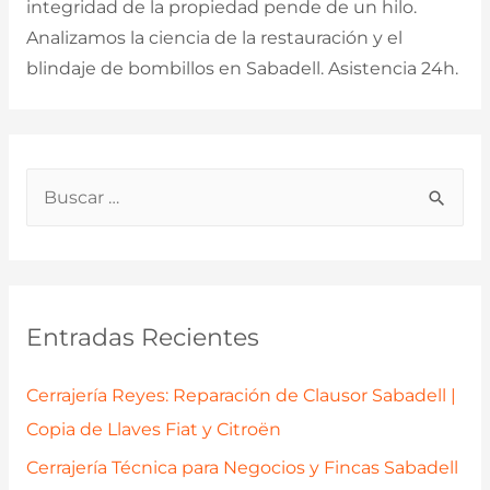
integridad de la propiedad pende de un hilo.
Analizamos la ciencia de la restauración y el
blindaje de bombillos en Sabadell. Asistencia 24h.
B
u
s
c
a
Entradas Recientes
r
p
Cerrajería Reyes: Reparación de Clausor Sabadell |
o
Copia de Llaves Fiat y Citroën
r
Cerrajería Técnica para Negocios y Fincas Sabadell
: