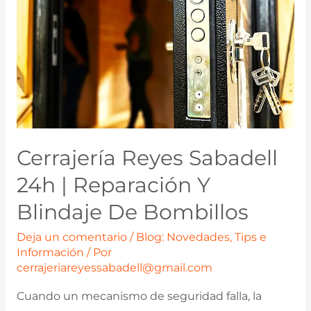
Cerrajería Reyes Sabadell
24h | Reparación Y
Blindaje De Bombillos
Deja un comentario
/
Blog: Novedades, Tips e
Información
/ Por
cerrajeriareyessabadell@gmail.com
Cuando un mecanismo de seguridad falla, la