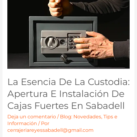
La Esencia De La Custodia:
Apertura E Instalación De
Cajas Fuertes En Sabadell
Deja un comentario
/
Blog: Novedades, Tips e
Información
/ Por
cerrajeriareyessabadell@gmail.com