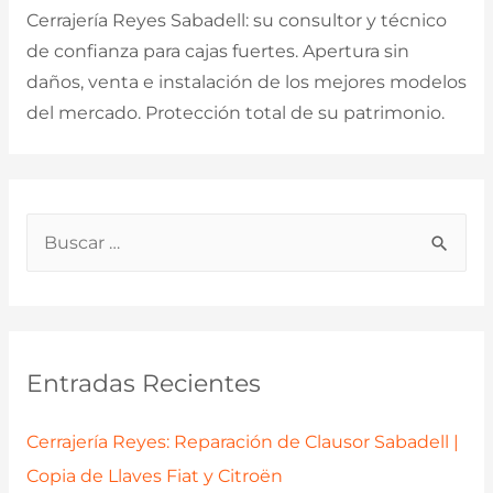
Cerrajería Reyes Sabadell: su consultor y técnico
de confianza para cajas fuertes. Apertura sin
daños, venta e instalación de los mejores modelos
del mercado. Protección total de su patrimonio.
B
u
s
c
a
Entradas Recientes
r
p
Cerrajería Reyes: Reparación de Clausor Sabadell |
o
Copia de Llaves Fiat y Citroën