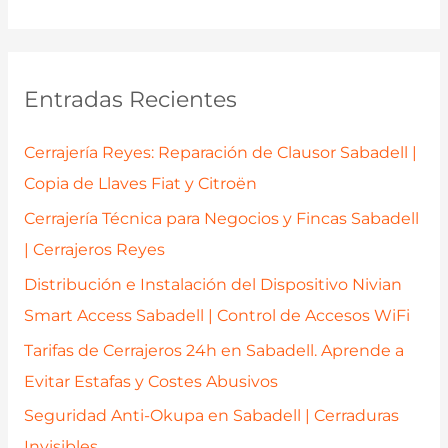
Reparación
s
Profesional
c
en
a
Entradas Recientes
Sabadell
r
y
p
Cerrajería Reyes: Reparación de Clausor Sabadell |
Ahorra
o
Copia de Llaves Fiat y Citroën
r
Cerrajería Técnica para Negocios y Fincas Sabadell
:
| Cerrajeros Reyes
Distribución e Instalación del Dispositivo Nivian
Smart Access Sabadell | Control de Accesos WiFi
Tarifas de Cerrajeros 24h en Sabadell. Aprende a
Evitar Estafas y Costes Abusivos
Seguridad Anti-Okupa en Sabadell | Cerraduras
Invisibles