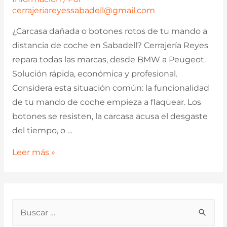
cerrajeriareyessabadell@gmail.com
¿Carcasa dañada o botones rotos de tu mando a
distancia de coche en Sabadell? Cerrajería Reyes
repara todas las marcas, desde BMW a Peugeot.
Solución rápida, económica y profesional.
Considera esta situación común: la funcionalidad
de tu mando de coche empieza a flaquear. Los
botones se resisten, la carcasa acusa el desgaste
del tiempo, o …
¿Carcasa
Leer más »
o
Mando
de
B
Coche
u
Averiado?