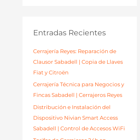
s
c
a
Entradas Recientes
r
p
Cerrajería Reyes: Reparación de
o
Clausor Sabadell | Copia de Llaves
r
Fiat y Citroën
:
Cerrajería Técnica para Negocios y
Fincas Sabadell | Cerrajeros Reyes
Distribución e Instalación del
Dispositivo Nivian Smart Access
Sabadell | Control de Accesos WiFi