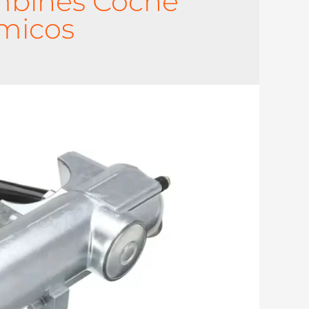
mbines Coche
micos