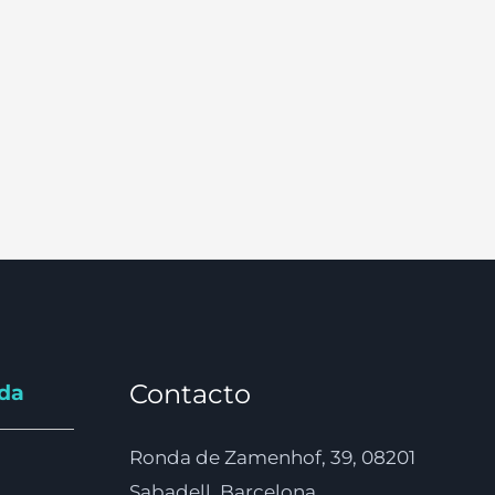
Contacto
nda
Ronda de Zamenhof, 39, 08201
Sabadell, Barcelona