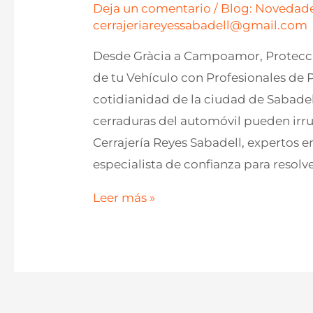
Deja un comentario
/
Blog: Novedade
cerrajeriareyessabadell@gmail.com
Desde Gràcia a Campoamor, Protecció
de tu Vehículo con Profesionales de 
cotidianidad de la ciudad de Sabadell
cerraduras del automóvil pueden irrum
Cerrajería Reyes Sabadell, expertos
especialista de confianza para resol
Expertos
Leer más »
en
Bombines
de
Coche
en