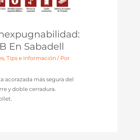
Inexpugnabilidad:
4B En Sabadell
s, Tips e Información
/ Por
ta acorazada más segura del
re y doble cerradura.
llet.