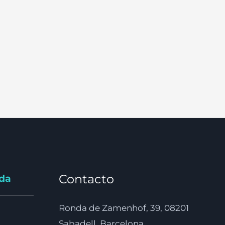
Contacto
nda
Ronda de Zamenhof, 39, 08201
Sabadell, Barcelona