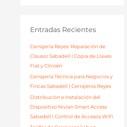
s
c
a
Entradas Recientes
r
p
Cerrajería Reyes: Reparación de
o
Clausor Sabadell | Copia de Llaves
r
Fiat y Citroën
:
Cerrajería Técnica para Negocios y
Fincas Sabadell | Cerrajeros Reyes
Distribución e Instalación del
Dispositivo Nivian Smart Access
Sabadell | Control de Accesos WiFi