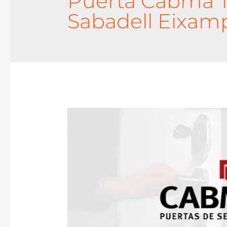
Puerta Cabma T
Sabadell Eixam