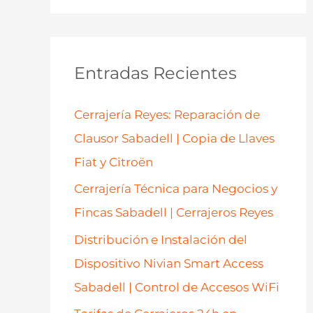
s
c
a
Entradas Recientes
r
p
Cerrajería Reyes: Reparación de
o
Clausor Sabadell | Copia de Llaves
r
Fiat y Citroën
:
Cerrajería Técnica para Negocios y
Fincas Sabadell | Cerrajeros Reyes
Distribución e Instalación del
Dispositivo Nivian Smart Access
Sabadell | Control de Accesos WiFi