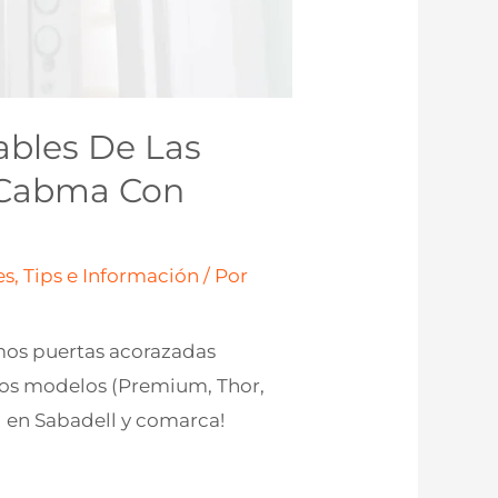
ables De Las
 Cabma Con
s, Tips e Información
/ Por
amos puertas acorazadas
sos modelos (Premium, Thor,
ad en Sabadell y comarca!