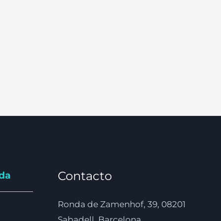
Contacto
nda
Ronda de Zamenhof, 39, 08201
Sabadell, Barcelona