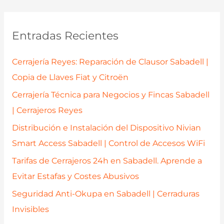
c
a
Entradas Recientes
r
p
Cerrajería Reyes: Reparación de Clausor Sabadell |
o
Copia de Llaves Fiat y Citroën
r
Cerrajería Técnica para Negocios y Fincas Sabadell
:
| Cerrajeros Reyes
Distribución e Instalación del Dispositivo Nivian
Smart Access Sabadell | Control de Accesos WiFi
Tarifas de Cerrajeros 24h en Sabadell. Aprende a
Evitar Estafas y Costes Abusivos
Seguridad Anti-Okupa en Sabadell | Cerraduras
Invisibles