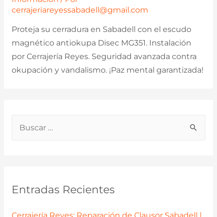
cerrajeriareyessabadell@gmail.com
Proteja su cerradura en Sabadell con el escudo
magnético antiokupa Disec MG351. Instalación
por Cerrajería Reyes. Seguridad avanzada contra
okupación y vandalismo. ¡Paz mental garantizada!
B
u
s
c
a
Entradas Recientes
r
p
Cerrajería Reyes: Reparación de Clausor Sabadell |