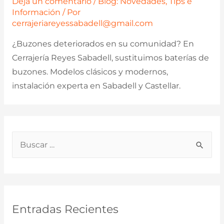
Deja un comentario
/
Blog: Novedades, Tips e
Información
/ Por
cerrajeriareyessabadell@gmail.com
¿Buzones deteriorados en su comunidad? En
Cerrajería Reyes Sabadell, sustituimos baterías de
buzones. Modelos clásicos y modernos,
instalación experta en Sabadell y Castellar.
B
u
s
c
a
Entradas Recientes
r