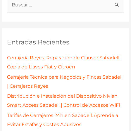
B
Sabadell:
u
Implementación
de
s
la
c
Cerradura
a
Entradas Recientes
de
r
Sobreponer
p
Cerrajería Reyes: Reparación de Clausor Sabadell |
Inceca
o
Copia de Llaves Fiat y Citroën
303
r
Cerrajería Técnica para Negocios y Fincas Sabadell
:
| Cerrajeros Reyes
Distribución e Instalación del Dispositivo Nivian
Smart Access Sabadell | Control de Accesos WiFi
Tarifas de Cerrajeros 24h en Sabadell. Aprende a
Evitar Estafas y Costes Abusivos