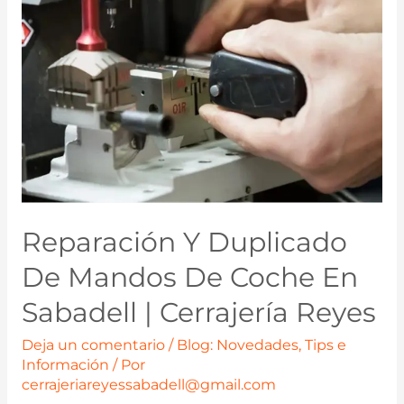
Reparación Y Duplicado
De Mandos De Coche En
Sabadell | Cerrajería Reyes
Deja un comentario
/
Blog: Novedades, Tips e
Información
/ Por
cerrajeriareyessabadell@gmail.com