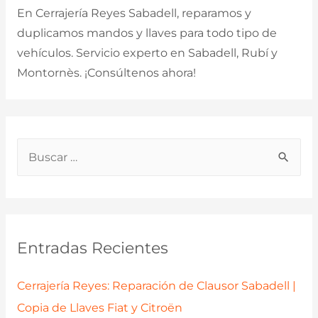
En Cerrajería Reyes Sabadell, reparamos y
duplicamos mandos y llaves para todo tipo de
vehículos. Servicio experto en Sabadell, Rubí y
Montornès. ¡Consúltenos ahora!
B
u
s
c
a
Entradas Recientes
r
p
Cerrajería Reyes: Reparación de Clausor Sabadell |
o
Copia de Llaves Fiat y Citroën